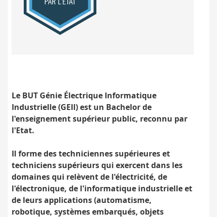
Label
BUT
contrôlé
par
l'État
Le BUT Génie Électrique Informatique
Industrielle (GEII)
est un Bachelor de
l'enseignement supérieur public, reconnu par
l'Etat.
Il forme des techniciennes supérieures et
techniciens supérieurs qui exercent dans les
domaines qui relèvent de l'électricité, de
l'électronique, de l'informatique industrielle et
de leurs applications (automatisme,
robotique, systèmes embarqués, objets