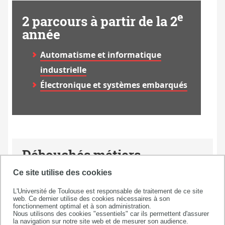
e
2 parcours à partir de la 2
année
Automatisme et informatique
industrielle
Électronique et systèmes embarqués
Débouchés métiers
Ce site utilise des cookies
Selon les parcours de 2e année, nos BUT GEII
peuvent exercer en tant que :
L'Université de Toulouse est responsable de traitement de ce site
web. Ce dernier utilise des cookies nécessaires à son
assistant / assistante ingénieur en bureau
fonctionnement optimal et à son administration.
Nous utilisons des cookies "essentiels" car ils permettent d'assurer
d'études
la navigation sur notre site web et de mesurer son audience.