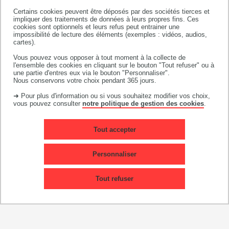
cadre d'étude et développement
Certains cookies peuvent être déposés par des sociétés tierces et
impliquer des traitements de données à leurs propres fins. Ces
cadre technique ou technico-commercial
cookies sont optionnels et leurs refus peut entrainer une
impossibilité de lecture des éléments (exemples : vidéos, audios,
chargé / chargée d'affaires ou d'études
cartes).
responsable de production
Vous pouvez vous opposer à tout moment à la collecte de
l'ensemble des cookies en cliquant sur le bouton "Tout refuser" ou à
roboticien/automaticien /
une partie d'entres eux via le bouton "Personnaliser".
Nous conservons votre choix pendant 365 jours.
roboticienne/automaticienne.
➜ Pour plus d'information ou si vous souhaitez modifier vos choix,
vous pouvez consulter
notre politique de gestion des cookies
.
Tout accepter
Personnaliser
Candidater en BUT GEII
Tout refuser
Pour candidater, rendez-vous sur
Parcoursup entre janvier et mars.
CANDIDATER SUR PARCOURSUP